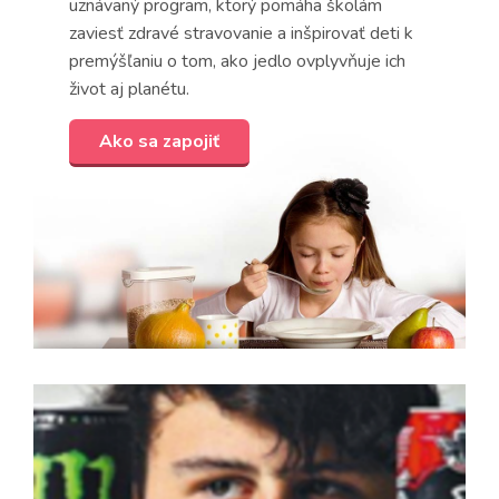
uznávaný program, ktorý pomáha školám
zaviesť zdravé stravovanie a inšpirovať deti k
premýšľaniu o tom, ako jedlo ovplyvňuje ich
život aj planétu.
Ako sa zapojiť