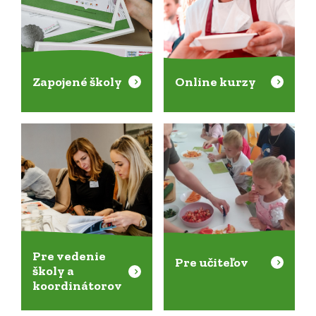
Zapojené školy
Online kurzy
Pre vedenie
Pre učiteľov
školy a
koordinátorov