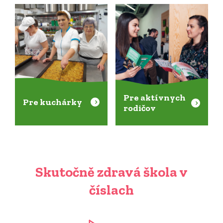
Pre aktívnych
Pre kuchárky
rodičov
Skutočně zdravá škola v
číslach