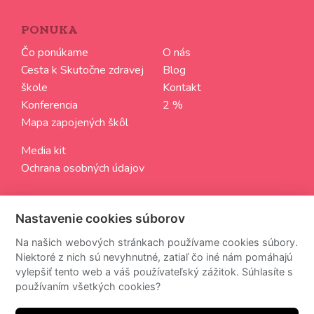
PONUKA
Čo ponúkame
O nás
Cesta k Skutočne zdravej
Blog
škole
Kontakt
Konferencia
2 %
Mapa zapojených škôl
Media kit
Ochrana osobných údajov
SLEDUJTE NÁS
Nastavenie cookies súborov
Aktuálne informácie zo sveta Skutočne zdravých škôl
Na našich webových stránkach používame cookies súbory.
Niektoré z nich sú nevyhnutné, zatiaľ čo iné nám pomáhajú
vylepšiť tento web a váš používateľský zážitok. Súhlasíte s
používaním všetkých cookies?
Z odberu newsettra sa môžete kedykoľvek odhlásiť.