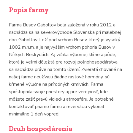
Popis farmy
Farma Busov Gaboltov bola založená v roku 2012 a
nachádza sa na severovýchode Slovenska pri malebnej
obci Gaboltov. Leží pod vrchom Busov, ktorý je vysoký
1002 m.n.m. a je najvyšším vrchom pohoria Busov v
Nízkych Beskydách. Aj vďaka výbornej klíme a pôde,
ktorá je veľmi dôležitá pre rozvoj poľnohospodárstva,
sa nachádza práve na tomto území. Zvieratá chované na
našej farme neužívajú žiadne rastové hormóny, sú
kŕmené výlučne na prírodných krmivách. Farma
sprístupnila svoje priestory aj pre verejnosť, kde
môžete zažiť pravú vidiecku atmosféru. Je potrebné
kontaktovať priamo farmu a rezerváciu vykonať
minimálne 1 deň vopred.
Druh hospodárenia