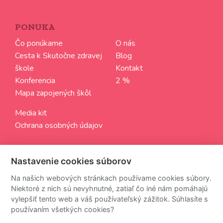
PONUKA
Čo ponúkame
O nás
Cesta k Skutočne zdravej
Blog
škole
Kontakt
Konferencia
2 %
Mapa zapojených škôl
Media kit
Ochrana osobných údajov
SLEDUJTE NÁS
Nastavenie cookies súborov
Aktuálne informácie zo sveta Skutočne zdravých škôl
Na našich webových stránkach používame cookies súbory.
Niektoré z nich sú nevyhnutné, zatiaľ čo iné nám pomáhajú
vylepšiť tento web a váš používateľský zážitok. Súhlasíte s
používaním všetkých cookies?
Z odberu newsettra sa môžete kedykoľvek odhlásiť.