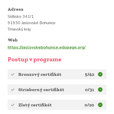
Adresa
Sídlisko 341/1
91930 Jaslovské Bohunice
Trnavský kraj
Web
https://jaslovskebohunice.edupage.org/
Postup v programe
Bronzový certifikát
5/42
Strieborný certifikát
0/31
Zlatý certifikát
0/20