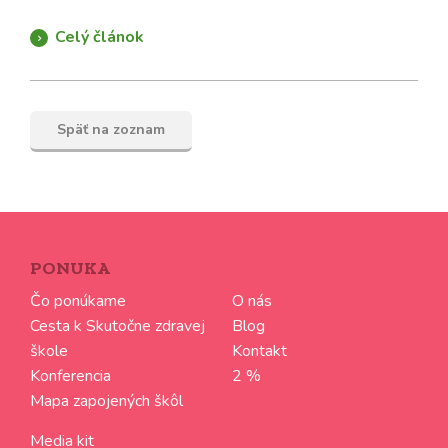
Celý článok
Späť na zoznam
PONUKA
Čo ponúkame
O nás
Cesta k Skutočne zdravej
Blog
škole
Kontakt
Konferencia
2 %
Mapa zapojených škôl
Media kit