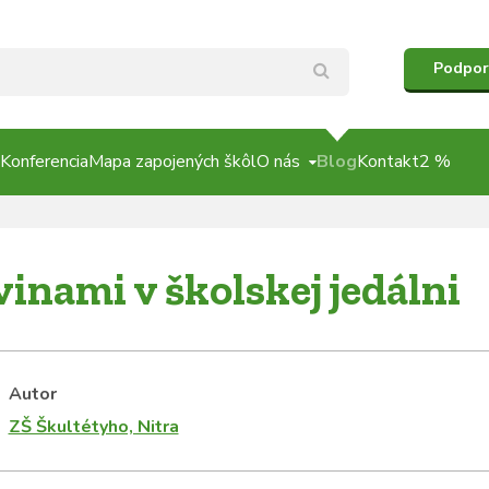
Podpor
Konferencia
Mapa zapojených škôl
O nás
Blog
Kontakt
2 %
inami v školskej jedálni
Autor
ZŠ Škultétyho, Nitra