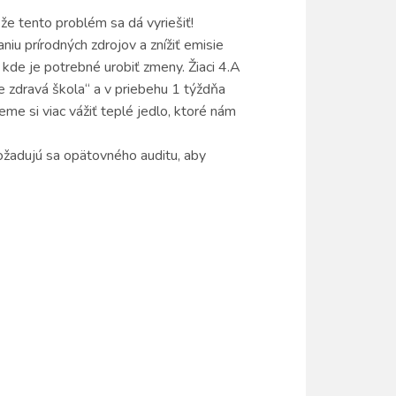
že tento problém sa dá vyriešiť!
iu prírodných zdrojov a znížiť emisie
 kde je potrebné urobiť zmeny. Žiaci 4.A
ne zdravá škola“ a v priebehu 1 týždňa
e si viac vážiť teplé jedlo, ktoré nám
ožadujú sa opätovného auditu, aby