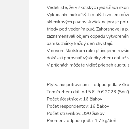
Vedeli ste, že v školských jedálňach skon
Vykonaním niekoľkých malých zmien môže n
skleníkových plynov. Avšak najprv je potr
triedy pod vedením p.uč. Zahoranovej a p.
zaznamenávali objem odpadu vytvoreného z
pani kuchárky každý deň chystajú.
V novom školskom roku plánujeme rozšíri
dokázali porovnať výsledky zberu dát už
V prílohách môžete vidieť priebeh auditu 
Plytvanie potravinami - odpad jedla v ško
Termín zberu dát: od 5.6.-9.6.2023 (5dní
Počet účastníkov: 16 žiakov
Počet respondentov: 16 žiakov
Počet stravníkov: 390 žiakov
Priemer z odpadu jedla: 1,7 kg/deň