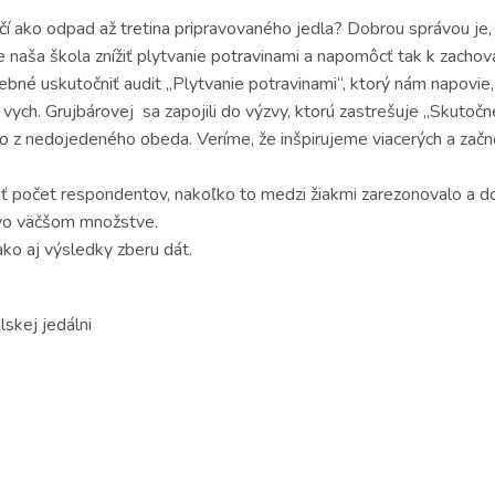
čí ako odpad až tretina pripravovaného jedla? Dobrou správou je, 
aša škola znížiť plytvanie potravinami a napomôcť tak k zachovan
ebné uskutočniť audit „Plytvanie potravinami“, ktorý nám napovie,
 vych. Grujbárovej sa zapojili do výzvy, ktorú zastrešuje „Skutoč
 nedojedeného obeda. Veríme, že inšpirujeme viacerých a začnem
ť počet respondentov, nakoľko to medzi žiakmi zarezonovalo a d
 vo väčšom množstve.
ako aj výsledky zberu dát.
lskej jedálni
)