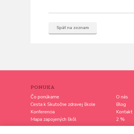
Späť na zoznam
PONUKA
Čo ponúkame
O nás
Cesta k Skutočne zdravej škole
Blog
Konferencia
Kontakt
Mapa zapojených škôl
2 %
Media kit