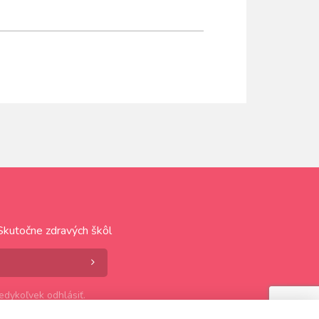
Skutočne zdravých škôl
dykoľvek odhlásiť.