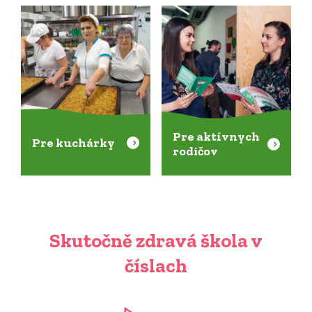
Pre aktívnych
Pre kuchárky
rodičov
Skutočně zdravá škola v
číslach