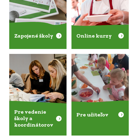
Zapojené školy
Online kurzy
Pre vedenie
Pre učiteľov
školy a
koordinátorov