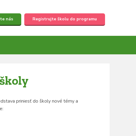
te nás
Registrujte školu do programu
školy
redstava priniesť do školy nové témy a
me: