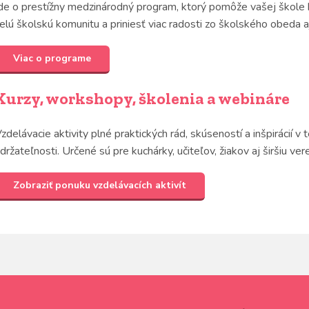
de o prestížny medzinárodný program, ktorý pomôže vašej škole k
elú školskú komunitu a priniesť viac radosti zo školského obeda aj
Viac o programe
Kurzy, workshopy, školenia a webináre
zdelávacie aktivity plné praktických rád, skúseností a inšpirácií v
držateľnosti. Určené sú pre kuchárky, učiteľov, žiakov aj širšiu ver
Zobraziť ponuku vzdelávacích aktivít