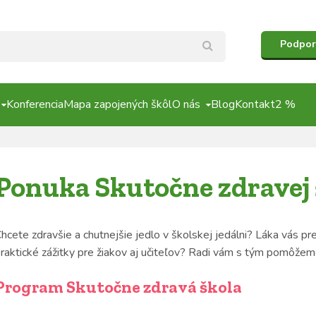
Podpor
Konferencia
Mapa zapojených škôl
O nás
Blog
Kontakt
2 %
Ponuka Skutočne zdravej 
hcete zdravšie a chutnejšie jedlo v školskej jedálni? Láka vás p
raktické zážitky pre žiakov aj učiteľov? Radi vám s tým pomôže
Program Skutočne zdravá škola