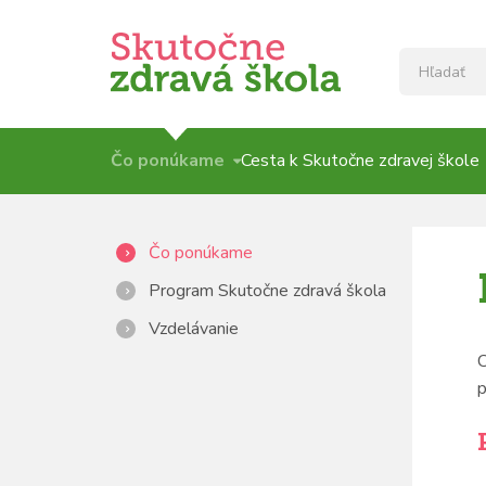
Čo ponúkame
Cesta k Skutočne zdravej škole
Čo ponúkame
Program Skutočne zdravá škola
Vzdelávanie
C
p