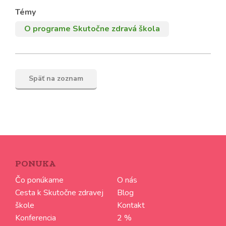
Témy
O programe Skutočne zdravá škola
Späť na zoznam
PONUKA
Čo ponúkame
O nás
Cesta k Skutočne zdravej
Blog
škole
Kontakt
Konferencia
2 %