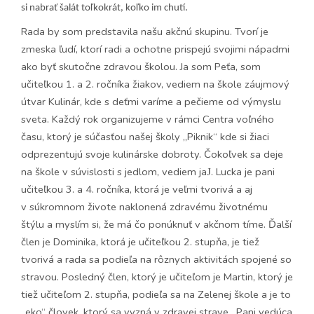
si nabrať šalát toľkokrát, koľko im chutí.
Rada by som predstavila našu akčnú skupinu. Tvorí je
zmeska ľudí, ktorí radi a ochotne prispejú svojimi nápadmi
ako byť skutočne zdravou školou. Ja som Peťa, som
učiteľkou 1. a 2. ročníka žiakov, vediem na škole záujmový
útvar Kulinár, kde s deťmi varíme a pečieme od výmyslu
sveta. Každý rok organizujeme v rámci Centra voľného
času, ktorý je súčasťou našej školy „Piknik“ kde si žiaci
odprezentujú svoje kulinárske dobroty. Čokoľvek sa deje
na škole v súvislosti s jedlom, vediem ja
. Lucka je pani
J
učiteľkou 3. a 4. ročníka, ktorá je veľmi tvorivá a aj
v súkromnom živote naklonená zdravému životnému
štýlu a myslím si, že má čo ponúknuť v akčnom tíme. Ďalší
člen je Dominika, ktorá je učiteľkou 2. stupňa, je tiež
tvorivá a rada sa podieľa na rôznych aktivitách spojené so
stravou. Posledný člen, ktorý je učiteľom je Martin, ktorý je
tiež učiteľom 2. stupňa, podieľa sa na Zelenej škole a je to
„eko“ človek, ktorý sa vyzná v zdravej strave. Pani vedúca