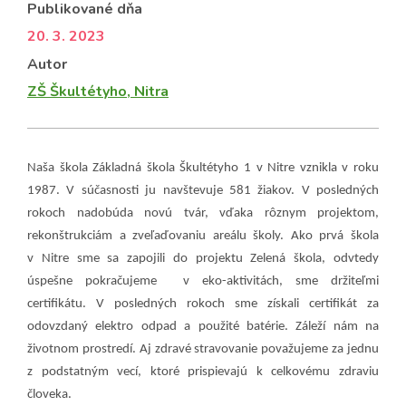
Publikované dňa
20. 3. 2023
Autor
ZŠ Škultétyho, Nitra
Naša škola Základná škola Škultétyho 1 v Nitre vznikla v roku
1987. V súčasnosti ju navštevuje 581 žiakov. V posledných
rokoch nadobúda novú tvár, vďaka rôznym projektom,
rekonštrukciám a zveľaďovaniu areálu školy. Ako prvá škola
v Nitre sme sa zapojili do projektu Zelená škola, odvtedy
úspešne pokračujeme v eko-aktivitách, sme držiteľmi
certifikátu. V posledných rokoch sme získali certifikát za
odovzdaný elektro odpad a použité batérie. Záleží nám na
životnom prostredí. Aj zdravé stravovanie považujeme za jednu
z podstatným vecí, ktoré prispievajú k celkovému zdraviu
človeka.