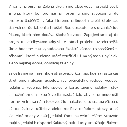
V rámci programu Zelená škola sme absolvovali projekt Jedlá
zmena, ktorý bol pre nás prínosom a sme zapojení aj do
projektu SadOVO, vďaka ktorému pribudol v areáli školy sad
starých odrôd jabloní a hrušiek. Spolupracujeme s organizáciou
Platex, ktorá nám dodáva školské ovocie. Zapojení sme aj do
projektu: vcielkysamotarky.sk. V rámci projektu Modernejšia
škola budeme mať vybudovanú školskú záhradu s vyvýšenými
záhonmi, ktoré budeme môcť využiť či už na výsadbu byliniek,
alebo nejakej dobrej domácej zeleniny.
Založili sme na našej škole stravovaciu komisiu, kde sa raz za čas
stretneme v zložení učiteľov, vychovávateľky, rodičov, vedúcej
jedálni a vedenia, kde spoločne konzultujeme jedálny lístok
a možné zmeny, ktoré vedia nastať tak, aby sme neporušili
normy. Veľmi sa nám to osvedčilo, nakoľko je to spätná väzba či
už od žiakov, učiteľov alebo rodičov ohľadom stravy a sú
viditeľné zmeny v našej jedálni, čomu sa veľmi tešíme. Stravníci
majú v jedálni k dispozícii šalátový pult, ktorý umožňuje žiakom