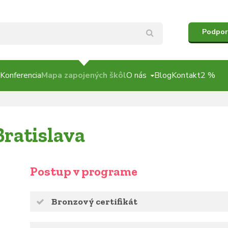
Podpor
Konferencia
Mapa zapojených škôl
O nás
Blog
Kontakt
2 %
ratislava
Postup v programe
Bronzový certifikát