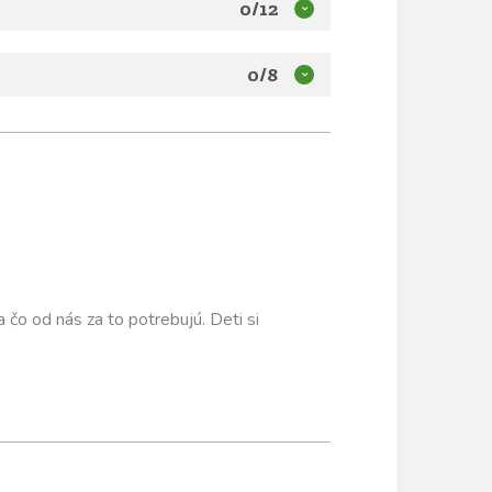
0/12
0/8
 čo od nás za to potrebujú. Deti si