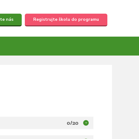
te nás
Registrujte školu do programu
0/20