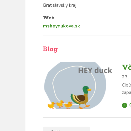
Bratislavský kraj
Web
msheydukova.sk
Blog
Vč
23.
Cieľ
zapa