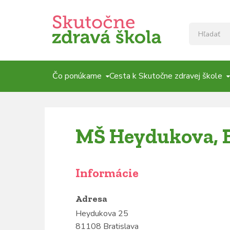
Čo ponúkame
Cesta k Skutočne zdravej škole
MŠ Heydukova, B
Informácie
Adresa
Heydukova 25
81108 Bratislava