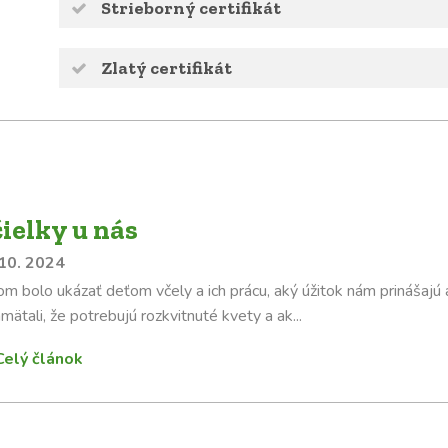
Strieborný certifikát
Zlatý certifikát
ielky u nás
 10. 2024
om bolo ukázať deťom včely a ich prácu, aký úžitok nám prinášajú a
mätali, že potrebujú rozkvitnuté kvety a ak...
Celý článok