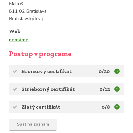
Malá 6
811 02 Bratislava
Bratislavský kraj
Web
nemáme
Postup v programe
Bronzový certifikát
0/20
Strieborný certifikát
0/12
Zlatý certifikát
0/8
Späť na zoznam