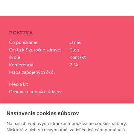
PONUKA
Čo ponúkame
O nás
Cesta k Skutočne zdravej
Blog
škole
Kontakt
Konferencia
2 %
Mapa zapojených škôl
Media kit
Ochrana osobných údajov
SLEDUJTE NÁS
Nastavenie cookies súborov
Aktuálne informácie zo sveta Skutočne zdravých škôl
Na našich webových stránkach používame cookies súbory.
Niektoré z nich sú nevyhnutné, zatiaľ čo iné nám pomáhajú