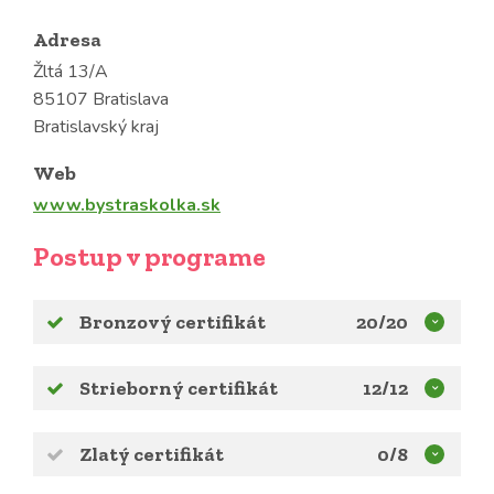
Adresa
Žltá 13/A
85107 Bratislava
Bratislavský kraj
Web
www.bystraskolka.sk
Postup v programe
Bronzový certifikát
20/20
Strieborný certifikát
12/12
Zlatý certifikát
0/8