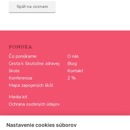
Späť na zoznam
PONUKA
Čo ponúkame
O nás
Cesta k Skutočne zdravej
Blog
škole
Kontakt
Konferencia
2 %
Mapa zapojených škôl
Media kit
Ochrana osobných údajov
SLEDUJTE NÁS
Nastavenie cookies súborov
Aktuálne informácie zo sveta Skutočne zdravých škôl