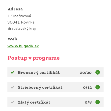
Adresa
1 Slnečnicová
90041 Rovinka
Bratislavský kraj
Web
www.hugacik.sk
Postup v programe
Bronzový certifikát
20/20
Strieborný certifikát
0/12
Zlatý certifikát
0/8