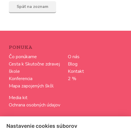
Späť na zoznam
PONUKA
Čo ponúkame
O nás
Cesta k Skutočne zdravej
Blog
škole
Kontakt
Konferencia
2 %
Mapa zapojených škôl
Media kit
Ochrana osobných údajov
SLEDUJTE NÁS
Nastavenie cookies súborov
Aktuálne informácie zo sveta Skutočne zdravých škôl