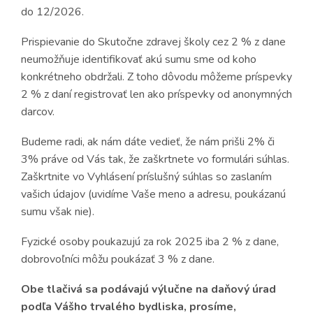
do 12/2026.
Prispievanie do Skutočne zdravej školy cez 2 % z dane
neumožňuje identifikovať akú sumu sme od koho
konkrétneho obdržali. Z toho dôvodu môžeme príspevky
2 % z daní registrovať len ako príspevky od anonymných
darcov.
Budeme radi, ak nám dáte vedieť, že nám prišli 2% či
3% práve od Vás tak, že zaškrtnete vo formulári súhlas.
Zaškrtnite vo Vyhlásení príslušný súhlas so zaslaním
vašich údajov (uvidíme Vaše meno a adresu, poukázanú
sumu však nie).
Fyzické osoby poukazujú za rok 2025 iba 2 % z dane,
dobrovoľníci môžu poukázať 3 % z dane.
Obe tlačivá sa podávajú výlučne na daňový úrad
podľa Vášho trvalého bydliska, prosíme,