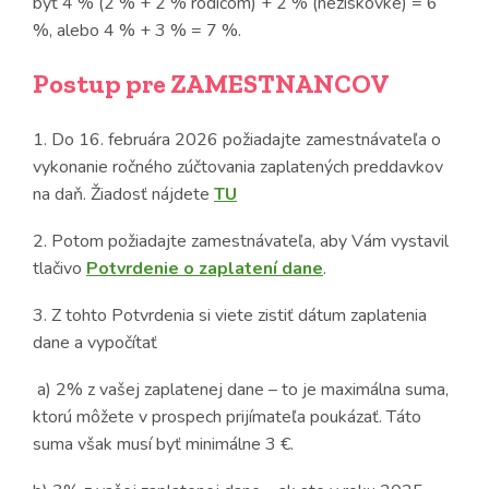
byť 4 % (2 % + 2 % rodičom) + 2 % (neziskovke) = 6
%, alebo 4 % + 3 % = 7 %.
Postup pre ZAMESTNANCOV
1. Do 16. februára 2026 požiadajte zamestnávateľa o
vykonanie ročného zúčtovania zaplatených preddavkov
na daň. Žiadosť nájdete
TU
2. Potom požiadajte zamestnávateľa, aby Vám vystavil
tlačivo
Potvrdenie o zaplatení dane
.
3. Z tohto Potvrdenia si viete zistiť dátum zaplatenia
dane a vypočítať
a) 2% z vašej zaplatenej dane – to je maximálna suma,
ktorú môžete v prospech prijímateľa poukázať. Táto
suma však musí byť minimálne 3 €.