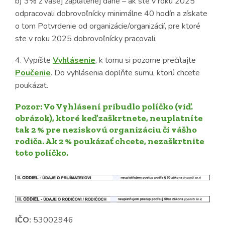
b) 3% z vašej zaplatenej dane – ak ste v roku 2025
odpracovali dobrovoľnícky minimálne 40 hodín a získate
o tom Potvrdenie od organizácie/organizácií, pre ktoré
ste v roku 2025 dobrovoľnícky pracovali.
4. Vypíšte
Vyhlásenie
, k tomu si pozorne prečítajte
Poučenie
. Do vyhlásenia doplňte sumu, ktorú chcete
poukázať.
Pozor: Vo Vyhlásení pribudlo políčko (viď.
obrázok), ktoré keď zaškrtnete, neuplatníte
tak 2 % pre neziskovú organizáciu či vášho
rodiča. Ak 2 % poukázať chcete, nezaškrtnite
toto políčko.
IČO:
53002946