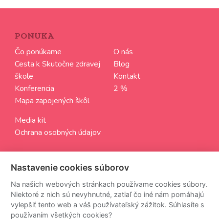
PONUKA
Čo ponúkame
O nás
Cesta k Skutočne zdravej
Blog
škole
Kontakt
Konferencia
2 %
Mapa zapojených škôl
Media kit
Ochrana osobných údajov
SLEDUJTE NÁS
Nastavenie cookies súborov
Aktuálne informácie zo sveta Skutočne zdravých škôl
Na našich webových stránkach používame cookies súbory.
Niektoré z nich sú nevyhnutné, zatiaľ čo iné nám pomáhajú
vylepšiť tento web a váš používateľský zážitok. Súhlasíte s
používaním všetkých cookies?