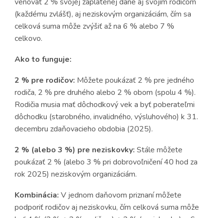
venovať 2 % svojej zaplatenej dane aj svojim rodičom
(každému zvlášť), aj neziskovým organizáciám, čím sa
celková suma môže zvýšiť až na 6 % alebo 7 %
celkovo.
Ako to funguje:
2 % pre rodičov:
Môžete poukázať 2 % pre jedného
rodiča, 2 % pre druhého alebo 2 % obom (spolu 4 %).
Rodičia musia mať dôchodkový vek a byť poberateľmi
dôchodku (starobného, invalidného, výsluhového) k 31.
decembru zdaňovacieho obdobia (2025).
2 % (alebo 3 %) pre neziskovky:
Stále môžete
poukázať 2 % (alebo 3 % pri dobrovoľničení 40 hod za
rok 2025) neziskovým organizáciám.
Kombinácia:
V jednom daňovom priznaní môžete
podporiť rodičov aj neziskovku, čím celková suma môže