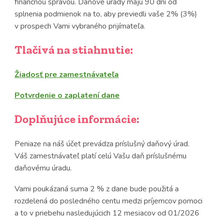
finančnou správou. Daňové úrady majú 90 dní od
splnenia podmienok na to, aby previedli vaše 2% (3%)
v prospech Vami vybraného prijímateľa.
Tlačivá na stiahnutie:
Žiadosť pre zamestnávateľa
Potvrdenie o zaplatení dane
Doplňujúce informácie:
Peniaze na náš účet prevádza príslušný daňový úrad.
Váš zamestnávateľ platí celú Vašu daň príslušnému
daňovému úradu.
Vami poukázaná suma 2 % z dane bude použitá a
rozdelená do posledného centu medzi príjemcov pomoci
a to v priebehu nasledujúcich 12 mesiacov od 01/2026