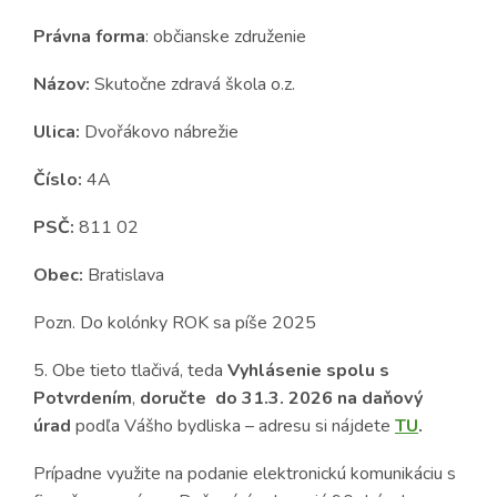
Právna forma
: občianske združenie
Názov:
Skutočne zdravá škola o.z.
Ulica:
Dvořákovo nábrežie
Číslo:
4A
PSČ:
811 02
Obec:
Bratislava
Pozn. Do kolónky ROK sa píše 2025
5. Obe tieto tlačivá, teda
Vyhlásenie spolu s
Potvrdením
,
doručte
do 31.3. 2026
na daňový
úrad
podľa Vášho bydliska – adresu si nájdete
TU
.
Prípadne využite na podanie elektronickú komunikáciu s