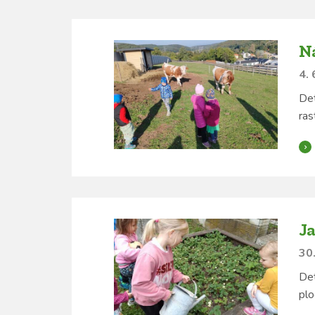
N
4. 
Det
ras
J
30.
Det
plo