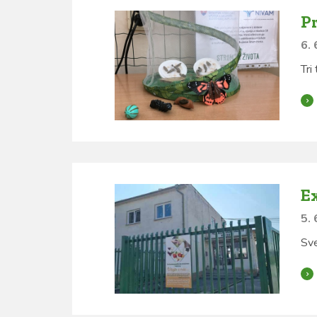
Pr
6. 
Tri
E
5. 
Sve