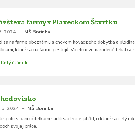
ávšteva farmy v Plaveckom Štvrtku
6. 2024
–
MŠ Borinka
i sa na farme oboznámili s chovom hovädzieho dobytka a plodinam
tlinami, ktoré sa na farme pestujú. Videli novo narodené teliatka, st
Celý článok
ahodovisko
 5. 2024
–
MŠ Borinka
i spolu s pani učitelkami sadili sadenice jahôd, o ktoré sa celý rok
doch svojej práce.