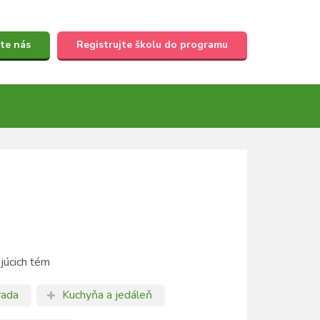
te nás
Registrujte školu do programu
ujúcich tém
rada
Kuchyňa a jedáleň