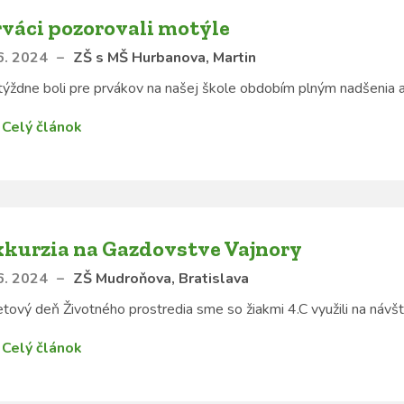
váci pozorovali motýle
6. 2024
–
ZŠ s MŠ Hurbanova, Martin
 týždne boli pre prvákov na našej škole obdobím plným nadšenia a
Celý článok
xkurzia na Gazdovstve Vajnory
6. 2024
–
ZŠ Mudroňova, Bratislava
tový deň Životného prostredia sme so žiakmi 4.C využili na návš
Celý článok