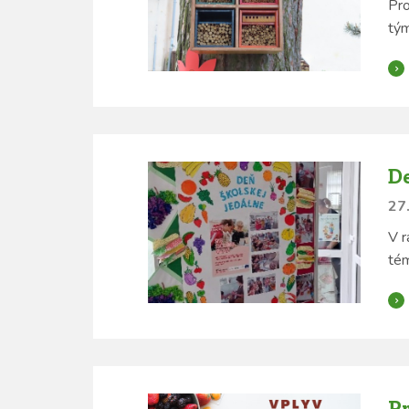
Pro
tým
De
27.
V r
tém
P