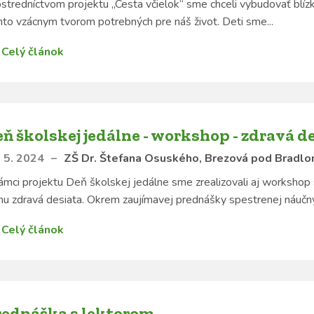
stredníctvom projektu „Cesta včielok“ sme chceli vybudovať blíz
to vzácnym tvorom potrebných pre náš život. Deti sme...
Celý článok
ň školskej jedálne - workshop - zdravá d
 5. 2024
–
ZŠ Dr. Štefana Osuského, Brezová pod Bradl
ámci projektu Deň školskej jedálne sme zrealizovali aj workshop
u zdravá desiata. Okrem zaujímavej prednášky spestrenej náučný
Celý článok
rednáška s lektorom