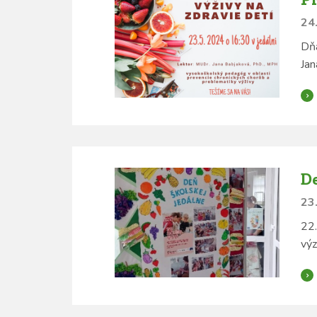
24.
Dňa
Jan
De
23.
22.
výz