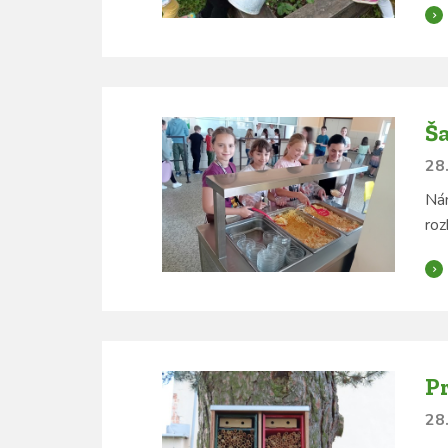
Ša
28.
Nám
roz
Pr
28.