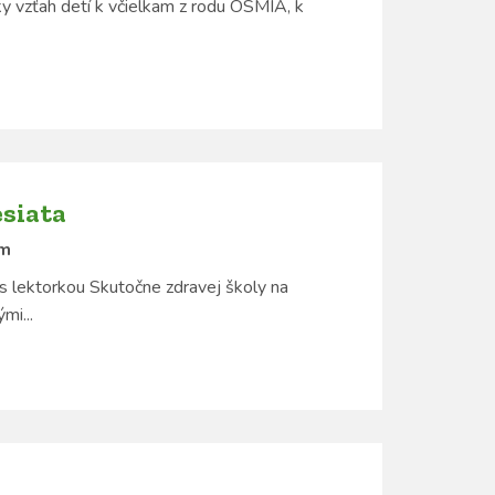
ky vzťah detí k včielkam z rodu OSMIA, k
esiata
om
 s lektorkou Skutočne zdravej školy na
mi...