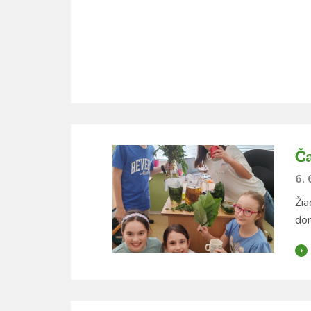
Ča
6. 
Žia
dom