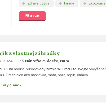
Zdravá výživa
Farma
Ekológia a
jík z vlastnej záhradky
6. 2024
–
ZŠ Nábrežie mládeže, Nitra
ci 3.B na hodine prírodovedy zozbierali úrodu zo svojho vyvýšeného 
u. Z rastliniek ako medovka, mäta, baza, repík, žihľava...
Celý článok