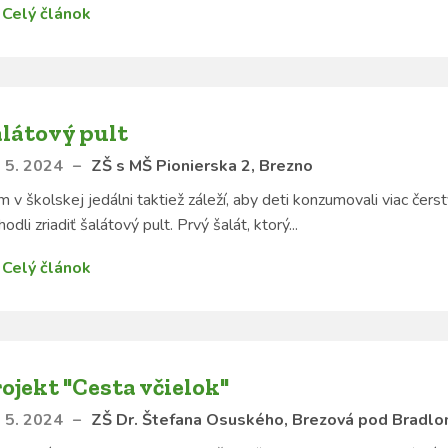
Celý článok
látový pult
 5. 2024
–
ZŠ s MŠ Pionierska 2, Brezno
 v školskej jedálni taktiež záleží, aby deti konzumovali viac čers
hodli zriadiť šalátový pult. Prvý šalát, ktorý...
Celý článok
ojekt "Cesta včielok"
 5. 2024
–
ZŠ Dr. Štefana Osuského, Brezová pod Bradl