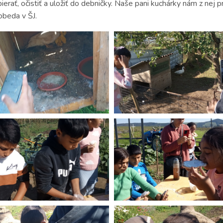
erať, očistiť a uložiť do debničky. Naše pani kuchárky nám z nej pri
obeda v ŠJ.