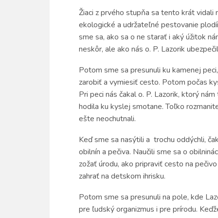
Žiaci z prvého stupňa sa tento krát vidali
ekologické a udržateľné pestovanie plod
sme sa, ako sa o ne starať i aký úžitok ná
neskôr, ale ako nás o. P. Lazorik ubezpečil
Potom sme sa presunuli ku kamenej peci, 
zarobiť a vymiesiť cesto. Potom počas kys
Pri peci nás čakal o. P. Lazorik, ktorý ná
hodila ku kyslej smotane. Toľko rozmanite
ešte neochutnali.
Keď sme sa nasýtili a trochu oddýchli, čak
obilnín a pečiva. Naučili sme sa o obilninác
zožať úrodu, ako pripraviť cesto na pečiv
zahrať na detskom ihrisku.
Potom sme sa presunuli na pole, kde Lazo
pre ľudský organizmus i pre prírodu. Keď