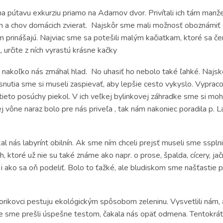
 na pútavu exkurziu priamo na Adamov dvor. Privítali ich tám manžel
ín a chov domácich zvierat. Najskôr sme mali možnosť oboznámiť
m prinášajú. Najviac sme sa potešili malým kačiatkam, ktoré sa čers
, určite z ních vyrastú krásne kačky
nakoľko nás zmáhal hlad. No uhasiť ho nebolo také ľahké. Najskô
nutia sme si museli zaspievať, aby lepšie cesto vykyslo. Vypracov
m tieto posúchy piekol. V ich veľkej bylinkovej záhradke sme si moh
j vône naraz bolo pre nás priveľa , tak nám nakoniec poradila p. 
al nás labyrínt obilnín. Ak sme ním chceli prejsť museli sme ssplni
h, ktoré už nie su také známe ako napr. o prose, špalda, cícery, jačm
o i ako sa oň podeliť. Bolo to ťažké, ale bludiskom sme našťastie
rikovci pestuju ekológickým spôsobom zeleninu. Vysvetlili nám, 
že sme prešli úspešne testom, čakala nás opäť odmena. Tentokrát