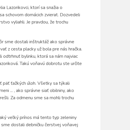
ia Lazorikovci, ktorí sa snažia o
 sa schovom domácich zvierat. Dozvedeli
tvo vyliahli. Je pravdou, že trochu
r sme dostali inštruktáž ako správne
ať z cesta placky už bola pre nás hračka.
li odtrhnuť bylinku, ktorá sa nám najviac
Lazoriková. Takú voňavú dobrotu ste určite
ť päť ťažkých úloh. Všetky sa týkali
eni ... , ako správne siať obilniny, ako
 prešli. Za odmenu sme sa mohli trochu
aký veľký prínos má tento typ zeleniny
 sme dostali debničku čerstvej voňavej