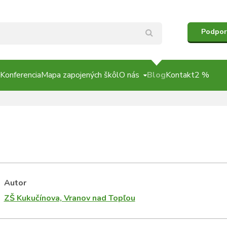
Podpor
Konferencia
Mapa zapojených škôl
O nás
Blog
Kontakt
2 %
Autor
ZŠ Kukučínova, Vranov nad Topľou