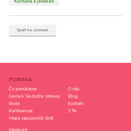
Kuchyňa a jedáleň
Späť na zoznam
PONUKA
Čo ponúkame
O nás
Cesta k Skutočne zdravej
Blog
škole
Kontakt
Konferencia
2 %
Mapa zapojených škôl
Media kit