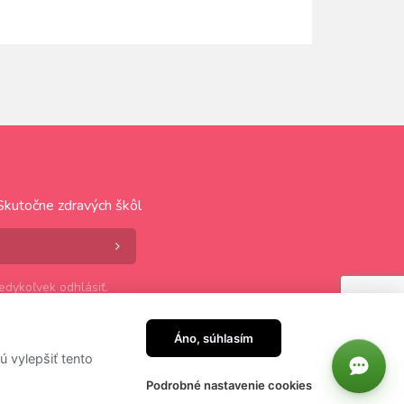
Skutočne zdravých škôl
dykoľvek odhlásiť.
Áno, súhlasím
 vylepšiť tento
Podrobné nastavenie cookies