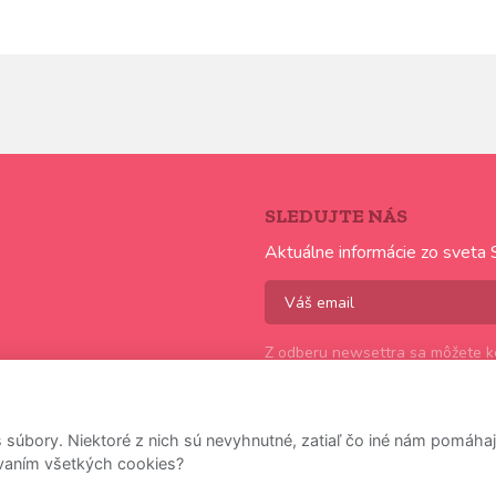
SLEDUJTE NÁS
Aktuálne informácie zo sveta 
Z odberu newsettra sa môžete ke
úbory. Niektoré z nich sú nevyhnutné, zatiaľ čo iné nám pomáhajú
ívaním všetkých cookies?
made by
JRWN