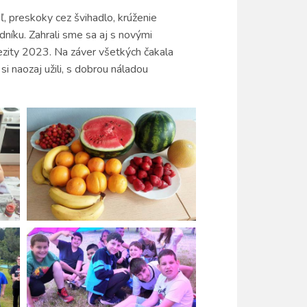
ľ, preskoky cez švihadlo, krúženie
níku. Zahrali sme sa aj s novými
bezity 2023. Na záver všetkých čakala
naozaj užili, s dobrou náladou