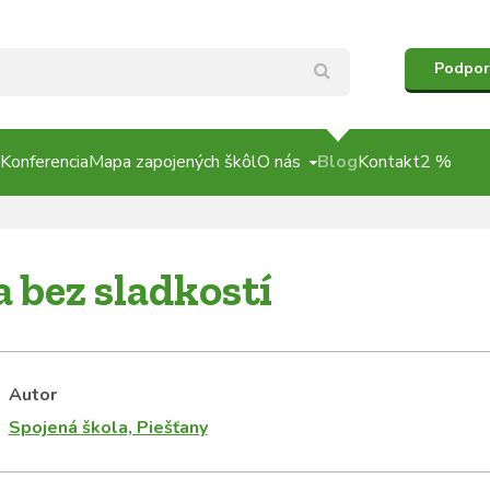
Podpor
Konferencia
Mapa zapojených škôl
O nás
Blog
Kontakt
2 %
 bez sladkostí
Autor
Spojená škola, Piešťany