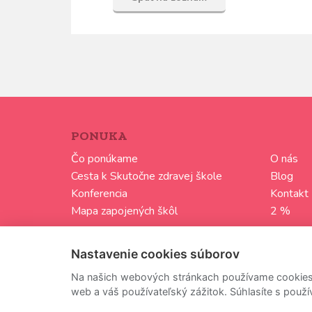
PONUKA
Čo ponúkame
O nás
Cesta k Skutočne zdravej škole
Blog
Konferencia
Kontakt
Mapa zapojených škôl
2 %
Media kit
Nastavenie cookies súborov
Ochrana osobných údajov
Na našich webových stránkach používame cookies s
web a váš používateľský zážitok. Súhlasíte s použ