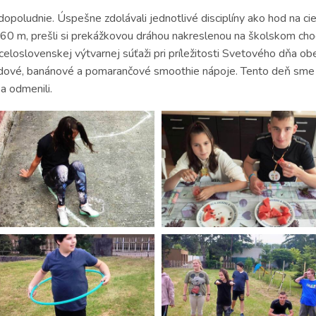
dopoludnie. Úspešne zdolávali jednotlivé disciplíny ako hod na cie
 60 m, prešli si prekážkovou dráhou nakreslenou na školskom chod
celoslovenskej výtvarnej súťaži pri príležitosti Svetového dňa o
ové, banánové a pomarančové smoothie nápoje. Tento deň sme si 
a odmenili.