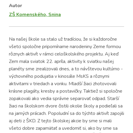
Autor
ZŠ Komenského, Snina
Na našej škole sa stalo už tradíciou, že si každoročne
všetci spoločne pripomíname narodeniny Zeme formou
rôznych aktivít v rámci celoškolského projektu. Aj keď
Zem mala sviatok 22. apríla, aktivity k sviatku našej
planéty sme zrealizovali dnes, a to návštevou kultúrno -
výchovného podujatia v kinosále MsKS a rôznymi
aktivitami v triedach a vonku. Mladší žiaci zhotovovali
krásne plagáty, kresby a postavičky. Taktiež si spoločne
zopakovali ako vedia správne separovať odpad. Starší
žiaci na školskom dvore čistili okolie školy a podieľali sa
na jarných prácach. Popoludní sa do týchto aktivít zapojili
aj deti z ŠKD. Z tejto školskej akcie by sme si mali
všetci dobre zapamätať a uvedomiť si, ako by sme sa