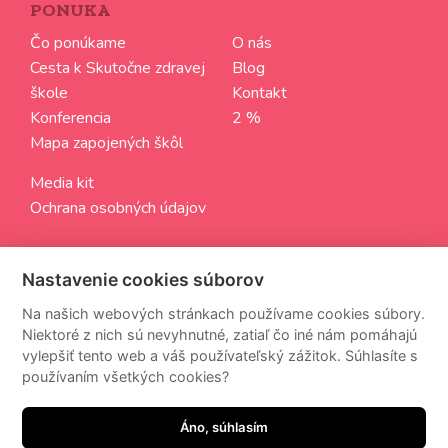
PONUKA
Čo ponúkame
O nás
Cesta k Skutočne zdravej
Blog
škole
Kontakt
Konferencia
2 %
Mapa zapojených škôl
Media kit
Ochrana osobných údajov
SLEDUJTE NÁS
Nastavenie cookies súborov
Aktuálne informácie zo sveta Skutočne zdravých škôl
Na našich webových stránkach používame cookies súbory.
Niektoré z nich sú nevyhnutné, zatiaľ čo iné nám pomáhajú
vylepšiť tento web a váš používateľský zážitok. Súhlasíte s
používaním všetkých cookies?
Z odberu newsettra sa môžete kedykoľvek odhlásiť.
Áno, súhlasím