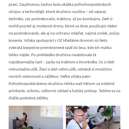
praxi.
Zaujímavou časťou bola ukážka poľnohospodárskych
strojov a technológií, ktoré družstvo využíva – od sejacej
techniky, cez postrekovače, traktory, až po kombajny. Deti si
mohli pozrieť aj moderné drony, ktoré sa dnes používajú nielen
na postrekovanie, ale aj na ochranu mláďat, najmä srniek, počas
kosenia. Vďaka spolupráci s OZ Hľadáme dronom sú tieto
zvieratá bezpečne premiestnené späť do lesa, kde ich matka
ľahko nájde.
Po prehliadke družstva nasledovala tá
najzábavnejšia časť – jazda na traktore a štvorkolke, čo si deti
mimoriadne užili.
Žiaci si deň veľmi užili, odniesli si množstvo
nových vedomostí a zážitkov.
Veľká vďaka patrí
Poľnohospodárskemu družstvu Hôrka nad Váhom za srdečné
privítanie, ochotu, odborný výklad a ľudský prístup. Tešíme sa na
ďalšie podobné zážitky.