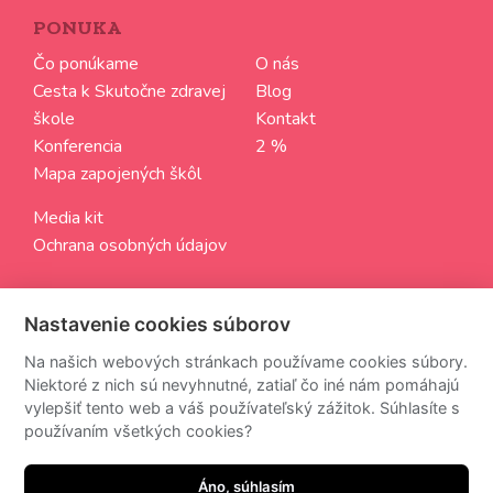
PONUKA
Čo ponúkame
O nás
Cesta k Skutočne zdravej
Blog
škole
Kontakt
Konferencia
2 %
Mapa zapojených škôl
Media kit
Ochrana osobných údajov
SLEDUJTE NÁS
Nastavenie cookies súborov
Aktuálne informácie zo sveta Skutočne zdravých škôl
Na našich webových stránkach používame cookies súbory.
Niektoré z nich sú nevyhnutné, zatiaľ čo iné nám pomáhajú
vylepšiť tento web a váš používateľský zážitok. Súhlasíte s
používaním všetkých cookies?
Z odberu newsettra sa môžete kedykoľvek odhlásiť.
Áno, súhlasím