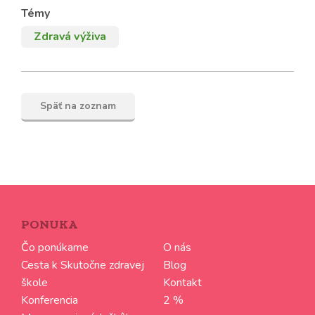
Témy
Zdravá výživa
Späť na zoznam
PONUKA
Čo ponúkame
O nás
Cesta k Skutočne zdravej
Blog
škole
Kontakt
Konferencia
2 %