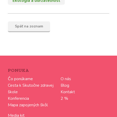
Ekológia a udržateľnosť
Späť na zoznam
PONUKA
Čo ponúkame
O nás
Cesta k Skutočne zdravej
Blog
škole
Kontakt
Konferencia
2 %
Mapa zapojených škôl
Media kit