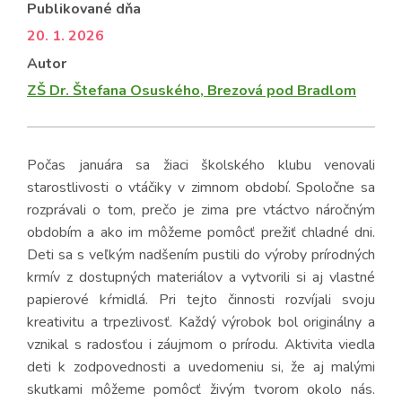
Publikované dňa
20. 1. 2026
Autor
ZŠ Dr. Štefana Osuského, Brezová pod Bradlom
Počas januára sa žiaci školského klubu venovali
starostlivosti o vtáčiky v zimnom období. Spoločne sa
rozprávali o tom, prečo je zima pre vtáctvo náročným
obdobím a ako im môžeme pomôcť prežiť chladné dni.
Deti sa s veľkým nadšením pustili do výroby prírodných
krmív z dostupných materiálov a vytvorili si aj vlastné
papierové kŕmidlá. Pri tejto činnosti rozvíjali svoju
kreativitu a trpezlivosť. Každý výrobok bol originálny a
vznikal s radosťou i záujmom o prírodu. Aktivita viedla
deti k zodpovednosti a uvedomeniu si, že aj malými
skutkami môžeme pomôcť živým tvorom okolo nás.