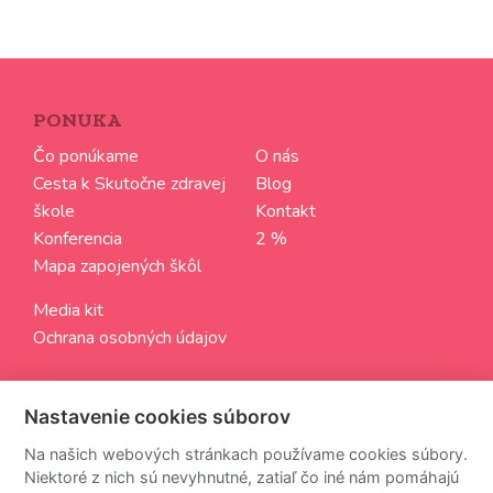
PONUKA
Čo ponúkame
O nás
Cesta k Skutočne zdravej
Blog
škole
Kontakt
Konferencia
2 %
Mapa zapojených škôl
Media kit
Ochrana osobných údajov
SLEDUJTE NÁS
Nastavenie cookies súborov
Aktuálne informácie zo sveta Skutočne zdravých škôl
Na našich webových stránkach používame cookies súbory.
Niektoré z nich sú nevyhnutné, zatiaľ čo iné nám pomáhajú