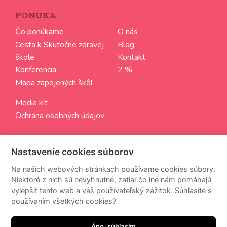
PONUKA
Čo ponúkame
O nás
Cesta k Skutočne zdravej
Blog
škole
Kontakt
Konferencia
2 %
Mapa zapojených škôl
Media kit
Ochrana osobných údajov
SLEDUJTE NÁS
Nastavenie cookies súborov
Aktuálne informácie zo sveta Skutočne zdravých škôl
Na našich webových stránkach používame cookies súbory.
Niektoré z nich sú nevyhnutné, zatiaľ čo iné nám pomáhajú
vylepšiť tento web a váš používateľský zážitok. Súhlasíte s
používaním všetkých cookies?
Z odberu newsettra sa môžete kedykoľvek odhlásiť.
Áno, súhlasím