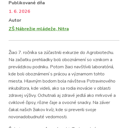
Publikované dňa
1. 6. 2026
Autor
ZŠ Nábrežie mládeže, Nitra
Žiaci 7. ročníka sa zúčastnili exkurzie do Agrobiotechu.
Na začiatku prehliadky boli oboznámení so vznikom a
prevádzkou podniku. Potom žiaci navštívili laboratóriá,
kde boli oboznámení s prácou a významom tohto
miesta. Hlavným bodom bola návšteva Potravinového
inkubátora, kde videli, ako sa rodia inovácie v oblasti
zdravej výživy. Ochutnali aj zdravé jedlá ako mrkvové a
cviklové čipsy, rôzne čaje a ovocné snacky. Na záver
čakal našich žiakov kvíz, kde si preverili svoje
novonadobudnuté vedomosti.