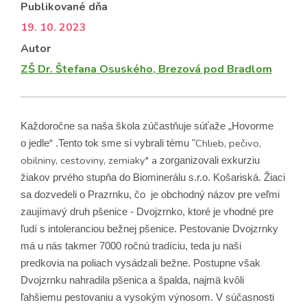
Publikované dňa
19. 10. 2023
Autor
ZŠ Dr. Štefana Osuského, Brezová pod Bradlom
Každoročne sa naša škola zúčastňuje súťaže „Hovorme
Chlieb, pečivo,
o jedle“ .Tento tok sme si vybrali tému "
obilniny, cestoviny, zemiaky" a
zorganizovali exkurziu
žiakov prvého stupňa do Biominerálu s.r.o. Košariská. Žiaci
sa dozvedeli o Prazrnku, čo je obchodný názov pre veľmi
zaujímavý druh pšenice - Dvojzrnko, ktoré je vhodné pre
ľudí s intoleranciou bežnej pšenice. Pestovanie Dvojzrnky
má u nás takmer 7000 ročnú tradíciu, teda ju naši
predkovia na poliach vysádzali bežne. Postupne však
Dvojzrnku nahradila pšenica a špalda, najmä kvôli
ľahšiemu pestovaniu a vysokým výnosom. V súčasnosti