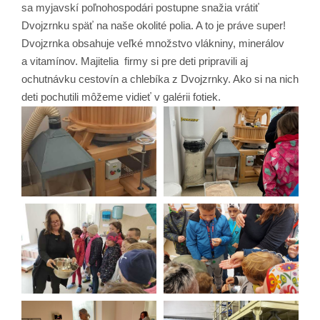
sa myjavskí poľnohospodári postupne snažia vrátiť
Dvojzrnku späť na naše okolité polia. A to je práve super!
Dvojzrnka obsahuje veľké množstvo vlákniny, minerálov
a vitamínov. Majitelia firmy si pre deti pripravili aj
ochutnávku cestovín a chlebíka z Dvojzrnky. Ako si na nich
deti pochutili môžeme vidieť v galérii fotiek.