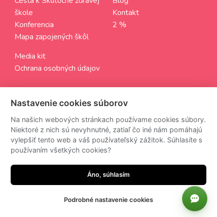
Cesta k Skutočne zdravej
Blog
škole
Kontakt
Konferencia
2 %
Mapa zapojených škôl
Media kit
Ochrana osobných údajov
SLEDUJTE NÁS
Nastavenie cookies súborov
Aktuálne informácie zo sveta Skutočne zdravých škôl
Na našich webových stránkach používame cookies súbory.
Niektoré z nich sú nevyhnutné, zatiaľ čo iné nám pomáhajú
vylepšiť tento web a váš používateľský zážitok. Súhlasíte s
používaním všetkých cookies?
Z odberu newsettra sa môžete kedykoľvek odhlásiť.
Áno, súhlasím
Podrobné nastavenie cookies
made by
JRWN