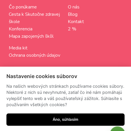
Čo ponúkame
O nás
Cesta k Skutočne zdravej
Blog
škole
Kontakt
Konferencia
2 %
Mapa zapojených škôl
Media kit
Ochrana osobných údajov
SLEDUJTE NÁS
Nastavenie cookies súborov
Aktuálne informácie zo sveta Skutočne zdravých škôl
Na našich webových stránkach používame cookies súbory.
Niektoré z nich sú nevyhnutné, zatiaľ čo iné nám pomáhajú
vylepšiť tento web a váš používateľský zážitok. Súhlasíte s
používaním všetkých cookies?
Z odberu newsettra sa môžete kedykoľvek odhlásiť.
Áno, súhlasím