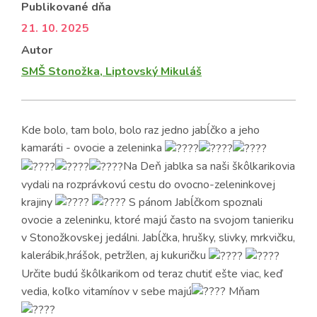
Publikované dňa
21. 10. 2025
Autor
SMŠ Stonožka, Liptovský Mikuláš
Kde bolo, tam bolo, bolo raz jedno jabĺčko a jeho
kamaráti - ovocie a zeleninka
Na Deň jablka sa naši škôlkarikovia
vydali na rozprávkovú cestu do ovocno-zeleninkovej
krajiny
S pánom Jabĺčkom spoznali
ovocie a zeleninku, ktoré majú často na svojom tanieriku
v Stonožkovskej jedálni. Jabĺčka, hrušky, slivky, mrkvičku,
kalerábik,hrášok, petržlen, aj kukuričku
Určite budú škôlkarikom od teraz chutiť ešte viac, keď
vedia, koľko vitamínov v sebe majú
Mňam