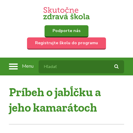
Podporte nás
Registrujte školu do programu
Menu
Príbeh o jabĺčku a
jeho kamarátoch