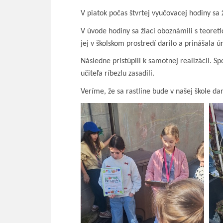
V piatok počas štvrtej vyučovacej hodiny sa ž
V úvode hodiny sa žiaci oboznámili s teore
jej v školskom prostredí darilo a prinášala ú
Následne pristúpili k samotnej realizácii. 
učiteľa ríbezlu zasadili.
Veríme, že sa rastline bude v našej škole da