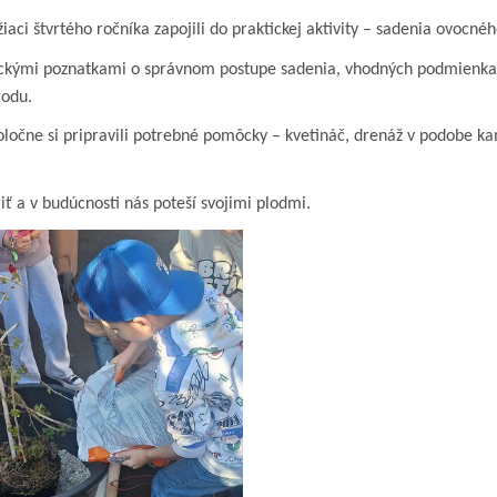
iaci štvrtého ročníka zapojili do praktickej aktivity – sadenia ovocného
tickými poznatkami o správnom postupe sadenia, vhodných podmienkach 
rodu.
Spoločne si pripravili potrebné pomôcky – kvetináč, drenáž v podobe 
riť a v budúcnosti nás poteší svojimi plodmi.