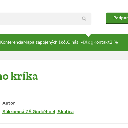
Podpor
Konferencia
Mapa zapojených škôl
O nás
Blog
Kontakt
2 %
o kríka
Autor
Súkromná ZŠ Gorkého 4, Skalica