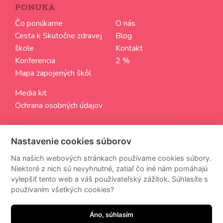
PONUKA
Čo ponúkame
O nás
Cesta k Skutočne zdravej
Blog
škole
Kontakt
Konferencia
2 %
Mapa zapojených škôl
Media kit
Ochrana osobných údajov
SLEDUJTE NÁS
Nastavenie cookies súborov
Aktuálne informácie zo sveta Skutočne zdravých škôl
Na našich webových stránkach používame cookies súbory.
Niektoré z nich sú nevyhnutné, zatiaľ čo iné nám pomáhajú
vylepšiť tento web a váš používateľský zážitok. Súhlasíte s
používaním všetkých cookies?
Z odberu newsettra sa môžete kedykoľvek odhlásiť.
Áno, súhlasím