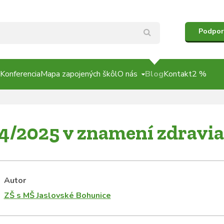
Podpor
Konferencia
Mapa zapojených škôl
O nás
Blog
Kontakt
2 %
4/2025 v znamení zdravia
Autor
ZŠ s MŠ Jaslovské Bohunice