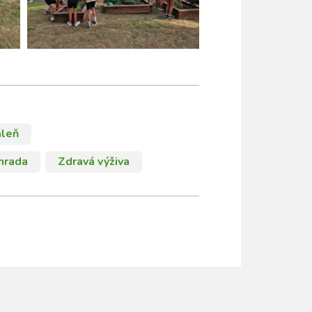
áleň
hrada
Zdravá výživa