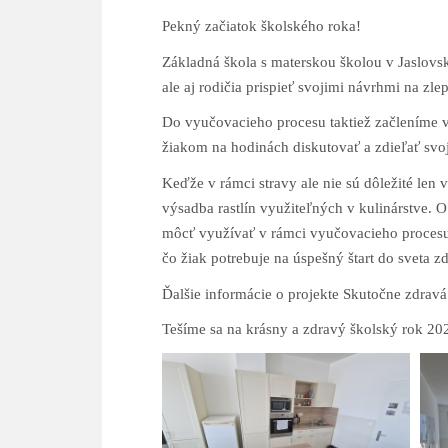
Pekný začiatok školského roka!
Základná škola s materskou školou v Jaslovs
ale aj rodičia prispieť svojimi návrhmi na zl
Do vyučovacieho procesu taktiež začleníme v
žiakom na hodinách diskutovať a zdieľať svo
Keďže v rámci stravy ale nie sú dôležité len 
výsadba rastlín využiteľných v kulinárstve. O
môcť využívať v rámci vyučovacieho procesu.
čo žiak potrebuje na úspešný štart do sveta z
Ďalšie informácie o projekte Skutočne zdravá
Tešíme sa na krásny a zdravý školský rok 20