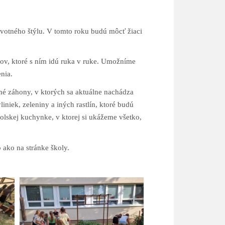
votného štýlu. V tomto roku budú môcť žiaci
ov, ktoré s ním idú ruka v ruke. Umožníme
nia.
šené záhony, v ktorých sa aktuálne nachádza
iniek, zeleniny a iných rastlín, ktoré budú
lskej kuchynke, v ktorej si ukážeme všetko,
 ako na stránke školy.