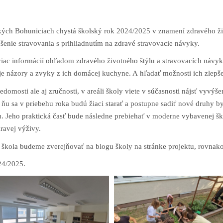
kých Bohuniciach chystá školský rok 2024/2025 v znamení zdravého ži
epšenie stravovania s prihliadnutím na zdravé stravovacie návyky.
iac informácií ohľadom zdravého životného štýlu a stravovacích návyk
je názory a zvyky z ich domácej kuchyne. A hľadať možnosti ich zlepše
vedomosti ale aj zručnosti, v areáli školy viete v súčasnosti nájsť vyvý
 ňu sa v priebehu roka budú žiaci starať a postupne sadiť nové druhy byl
 Jeho praktická časť bude následne prebiehať v moderne vybavenej ško
dravej výživy.
 škola budeme zverejňovať na blogu školy na stránke projektu, rovnako
24/2025.