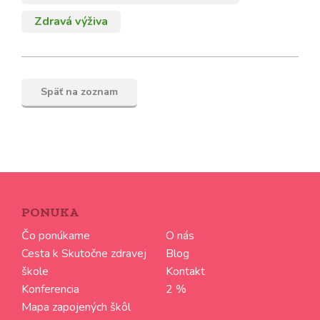
Zdravá výživa
Späť na zoznam
PONUKA
Čo ponúkame
O nás
Cesta k Skutočne zdravej
Blog
škole
Kontakt
Konferencia
2 %
Mapa zapojených škôl