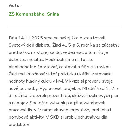
Autor
ZŠ Komenského, Snina
Dňa 14.11.2025 sme na našej škole zrealizovali
Svetový deň diabetu. Žiaci 4., 5. a 6. ročníka sa zúčastnili
prednášky, na ktorej sa dozvedeli viac o tom, čo je
diabetes mellitus. Poukázali sme na to ako
plnohodnotne športovať, cestovať a žiť s cukrovkou.
Žiaci mali možnosť vidieť praktickú ukážku zisťovania
hodnoty hladiny cukru v krvi. V kvíze si preverili svoje
nové poznatky. Vypracovali projekty. Mladší žiaci 1., 2. a
3. ročníka si pozreli prezentáciu, ukážku inzulínových pier
a nápojov. Spoločne vytvorili plagát a vyfarbovali
pracovné listy. V rámci aktívnej prestávky prebiehali
pohybové aktivity. V ŠKD si urobili ochutnávku dia
produktov.