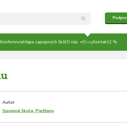
Podpor
Konferencia
Mapa zapojených škôl
O nás
Blog
Kontakt
2 %
du
Autor
Spojená škola, Piešťany