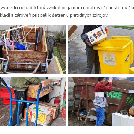
 vytriedili odpad, ktorý vznikol pri jarnom upratovaní priestorov 
lácii a zároveň prispeli k šetreniu prírodných zdrojov.