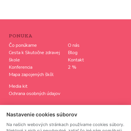
PONUKA
Čo ponúkame
O nás
Cesta k Skutočne zdravej
Blog
škole
Kontakt
Konferencia
2 %
Mapa zapojených škôl
Media kit
Ochrana osobných údajov
SLEDUJTE NÁS
Nastavenie cookies súborov
Aktuálne informácie zo sveta Skutočne zdravých škôl
Na našich webových stránkach používame cookies súbory.
Niektoré z nich sú nevyhnutné, zatiaľ čo iné nám pomáhajú