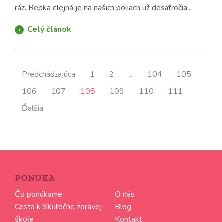
ráz. Repka olejná je na našich poliach už desaťročia...
Celý článok
Predchádzajúca
1
2
...
104
105
106
107
108
109
110
111
Ďalšia
PONUKA
Čo ponúkame
O nás
Cesta k Skutočne zdravej
Blog
škole
Kontakt