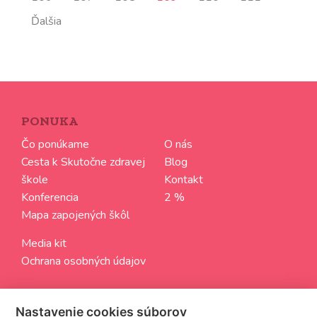
Ďalšia
PONUKA
Čo ponúkame
O nás
Cesta k Skutočne zdravej
Blog
škole
Kontakt
Konferencia
2 %
Mapa zapojených škôl
Media kit
Ochrana osobných údajov
SLEDUJTE NÁS
Nastavenie cookies súborov