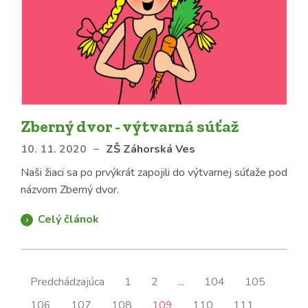
Zberný dvor - výtvarná súťaž
10. 11. 2020
–
ZŠ Záhorská Ves
Naši žiaci sa po prvýkrát zapojili do výtvarnej súťaže pod
názvom Zberný dvor.
Celý článok
Predchádzajúca
1
2
...
104
105
106
107
108
109
110
111