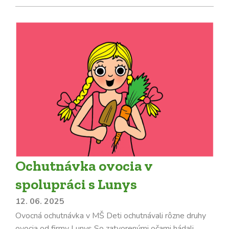
Ochutnávka ovocia v
spolupráci s Lunys
12. 06. 2025
Ovocná ochutnávka v MŠ Deti ochutnávali rôzne druhy
ovocia od firmy Lunys So zatvorenými očami hádali