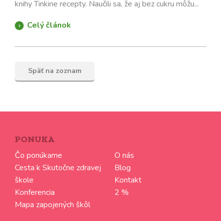
knihy Tinkine recepty. Naučili sa, že aj bez cukru môžu...
Celý článok
Späť na zoznam
PONUKA
Čo ponúkame
O nás
Cesta k Skutočne zdravej
Blog
škole
Kontakt
Konferencia
2 %
Mapa zapojených škôl