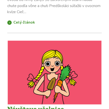
chute podľa vône a chuti Predškoláci súťažili v ovocnom
kvíze Cieľ:...
Celý článok
Návšteva včelnice